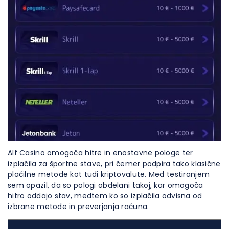
Alf Casino omogoča hitre in enostavne pologe ter
izplačila za športne stave, pri čemer podpira tako klasične
plačilne metode kot tudi kriptovalute. Med testiranjem
sem opazil, da so pologi obdelani takoj, kar omogoča
hitro oddajo stav, medtem ko so izplačila odvisna od
izbrane metode in preverjanja računa.