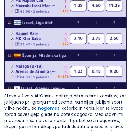
Stave v živo v AlfCasinu delujejo hitro in brez zamikov, kar
je ključno pri igranju med tekmo. Najbolj priljubljeni športi
v live načinu so
nogomet
, košarka in tenis, kjer se kvote
sproti osvežujejo glede na potek dogodka. Med stavnimi
možnostmi so na voljo klasični trgi, kot so zmagovalec,
skupni goli in hendikepi, pa tudi dodatne posebne stave.