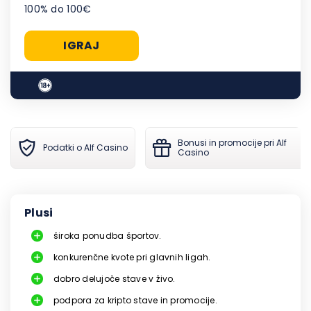
100% do 100€
IGRAJ
Bonusi in promocije pri Alf
Podatki o Alf Casino
Casino
Plusi
široka ponudba športov.
konkurenčne kvote pri glavnih ligah.
dobro delujoče stave v živo.
podpora za kripto stave in promocije.