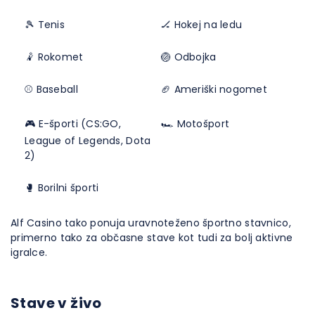
🎾 Tenis
🏒 Hokej na ledu
🤾 Rokomet
🏐 Odbojka
⚾ Baseball
🏈 Ameriški nogomet
🎮 E-športi (CS:GO,
🏎️ Motošport
League of Legends, Dota
2)
🥊 Borilni športi
Alf Casino tako ponuja uravnoteženo športno stavnico,
primerno tako za občasne stave kot tudi za bolj aktivne
igralce.
Stave v živo