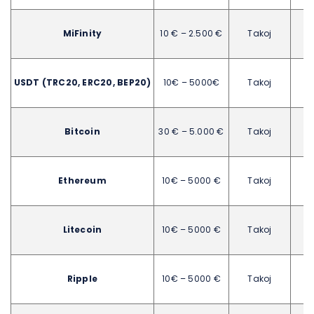
MiFinity
10 € – 2.500 €
Takoj
0
USDT (TRC20, ERC20, BEP20)
10€ – 5000€
Takoj
0
Bitcoin
30 € – 5.000 €
Takoj
0
Ethereum
10€ – 5000 €
Takoj
0
Litecoin
10€ – 5000 €
Takoj
0
Ripple
10€ – 5000 €
Takoj
0