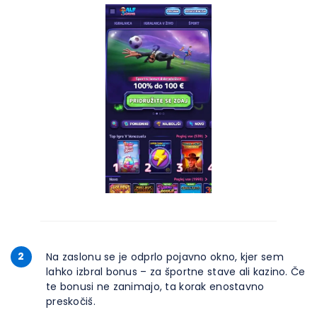
2
Na zaslonu se je odprlo pojavno okno, kjer sem
lahko izbral bonus – za športne stave ali kazino. Če
te bonusi ne zanimajo, ta korak enostavno
preskočiš.