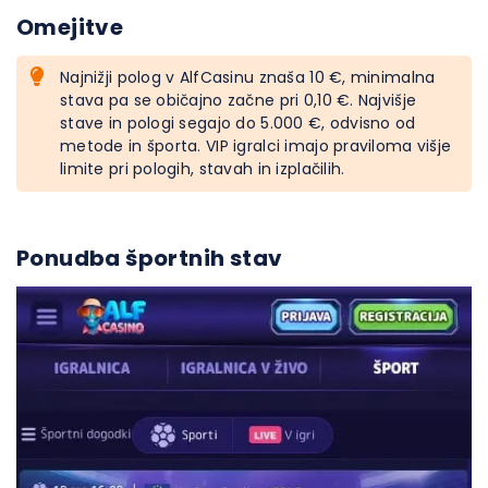
Omejitve
Najnižji polog v AlfCasinu znaša 10 €, minimalna
stava pa se običajno začne pri 0,10 €. Najvišje
stave in pologi segajo do 5.000 €, odvisno od
metode in športa. VIP igralci imajo praviloma višje
limite pri pologih, stavah in izplačilih.
Ponudba športnih stav