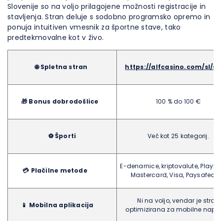
Slovenije so na voljo prilagojene možnosti registracije in
stavljenja. Stran deluje s sodobno programsko opremo in
ponuja intuitiven vmesnik za športne stave, tako
predtekmovalne kot v živo.
🌐 Spletna stran
https://alfcasino.com/sl/sp
🎁 Bonus dobrodošlice
100 % do 100 €
⚽ Športi
Več kot 25 kategorij.
E-denarnice, kriptovalute, PlayID, S
💳 Plačilne metode
Mastercard, Visa, Paysafeca
Ni na voljo, vendar je stran
📱 Mobilna aplikacija
optimizirana za mobilne napr