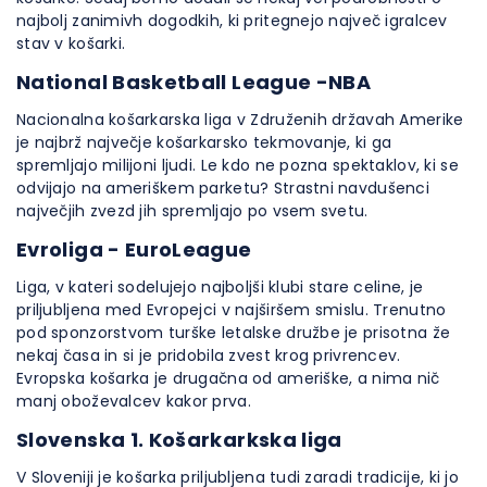
najbolj zanimivh dogodkih, ki pritegnejo največ igralcev
stav v košarki.
National Basketball League -NBA
Nacionalna košarkarska liga v Združenih državah Amerike
je najbrž največje košarkarsko tekmovanje, ki ga
spremljajo milijoni ljudi. Le kdo ne pozna spektaklov, ki se
odvijajo na ameriškem parketu? Strastni navdušenci
največjih zvezd jih spremljajo po vsem svetu.
Evroliga - EuroLeague
Liga, v kateri sodelujejo najboljši klubi stare celine, je
priljubljena med Evropejci v najširšem smislu. Trenutno
pod sponzorstvom turške letalske družbe je prisotna že
nekaj časa in si je pridobila zvest krog privrencev.
Evropska košarka je drugačna od ameriške, a nima nič
manj oboževalcev kakor prva.
Slovenska 1. Košarkarkska liga
V Sloveniji je košarka priljubljena tudi zaradi tradicije, ki jo