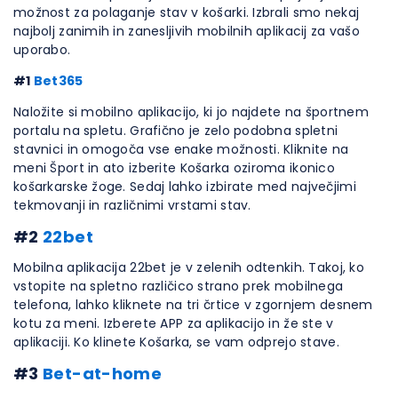
možnost za polaganje stav v košarki. Izbrali smo nekaj
najbolj zanimih in zanesljivih mobilnih aplikacij za vašo
uporabo.
#1
Bet365
Naložite si mobilno aplikacijo, ki jo najdete na športnem
portalu na spletu. Grafično je zelo podobna spletni
stavnici in omogoča vse enake možnosti. Kliknite na
meni Šport in ato izberite Košarka oziroma ikonico
košarkarske žoge. Sedaj lahko izbirate med največjimi
tekmovanji in različnimi vrstami stav.
#2
22bet
Mobilna aplikacija 22bet je v zelenih odtenkih. Takoj, ko
vstopite na spletno različico strano prek mobilnega
telefona, lahko kliknete na tri črtice v zgornjem desnem
kotu za meni. Izberete APP za aplikacijo in že ste v
aplikaciji. Ko klinete Košarka, se vam odprejo stave.
#3
Bet-at-home