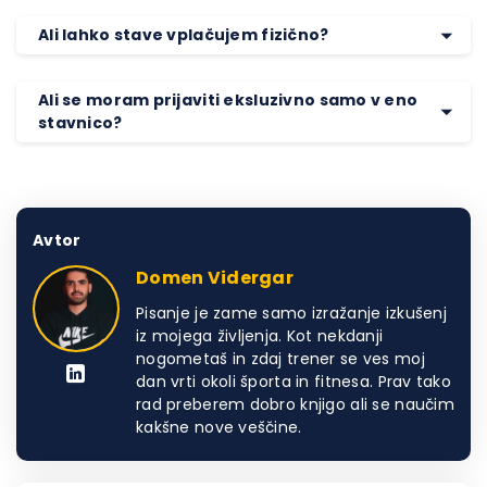
Ali lahko stave vplačujem fizično?
Ali se moram prijaviti eksluzivno samo v eno
stavnico?
Avtor
Domen Vidergar
Pisanje je zame samo izražanje izkušenj
iz mojega življenja. Kot nekdanji
nogometaš in zdaj trener se ves moj
dan vrti okoli športa in fitnesa. Prav tako
rad preberem dobro knjigo ali se naučim
kakšne nove veščine.