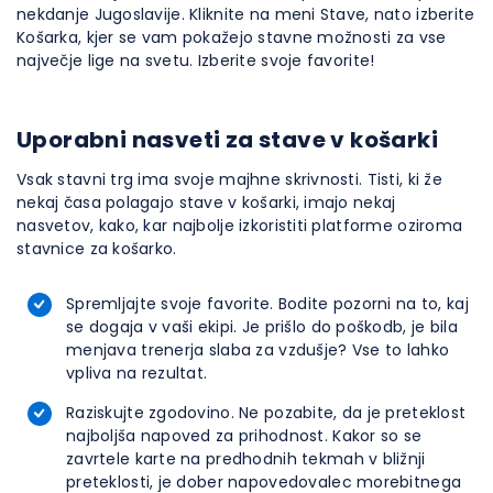
nekdanje Jugoslavije. Kliknite na meni Stave, nato izberite
Košarka, kjer se vam pokažejo stavne možnosti za vse
največje lige na svetu. Izberite svoje favorite!
Uporabni nasveti za stave v košarki
Vsak stavni trg ima svoje majhne skrivnosti. Tisti, ki že
nekaj časa polagajo stave v košarki, imajo nekaj
nasvetov, kako, kar najbolje izkoristiti platforme oziroma
stavnice za košarko.
Spremljajte svoje favorite. Bodite pozorni na to, kaj
se dogaja v vaši ekipi. Je prišlo do poškodb, je bila
menjava trenerja slaba za vzdušje? Vse to lahko
vpliva na rezultat.
Raziskujte zgodovino. Ne pozabite, da je preteklost
najboljša napoved za prihodnost. Kakor so se
zavrtele karte na predhodnih tekmah v bližnji
preteklosti, je dober napovedovalec morebitnega