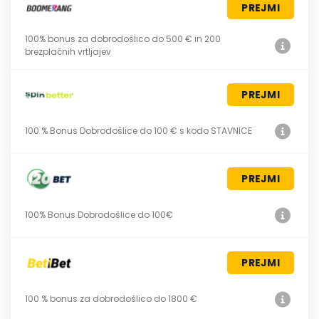
PREJMI
100% bonus za dobrodošlico do 500 € in 200
brezplačnih vrtljajev
PREJMI
100 % Bonus Dobrodošlice do 100 € s kodo STAVNICE
PREJMI
100% Bonus Dobrodošlice do 100€
PREJMI
100 % bonus za dobrodošlico do 1800 €