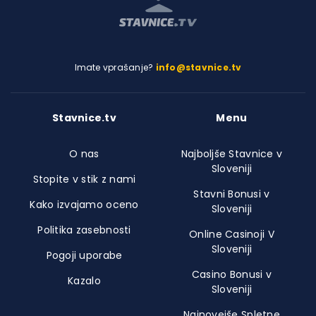
Imate vprašanje?
info@stavnice.tv
Stavnice.tv
Menu
O nas
Najboljše Stavnice v
Sloveniji
Stopite v stik z nami
Stavni Bonusi v
Kako izvajamo oceno
Sloveniji
Politika zasebnosti
Online Casinoji V
Sloveniji
Pogoji uporabe
Casino Bonusi v
Kazalo
Sloveniji
Najnovejše Spletne