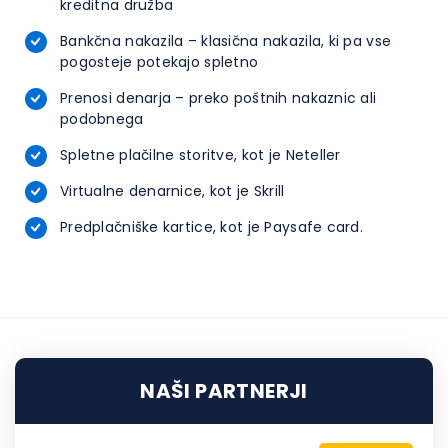
kreditna družba
Bankčna nakazila – klasična nakazila, ki pa vse
pogosteje potekajo spletno
Prenosi denarja – preko poštnih nakaznic ali
podobnega
Spletne plačilne storitve, kot je Neteller
Virtualne denarnice, kot je Skrill
Predplačniške kartice, kot je Paysafe card.
NAŠI PARTNERJI