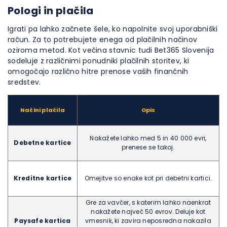
Pologi in plačila
Igrati pa lahko začnete šele, ko napolnite svoj uporabniški
račun. Za to potrebujete enega od plačilnih načinov
oziroma metod. Kot večina stavnic tudi Bet365 Slovenija
sodeluje z različnimi ponudniki plačilnih storitev, ki
omogočajo različno hitre prenose vaših finančnih
sredstev.
Načini plačila
Opis
Nakažete lahko med 5 in 40 000 evri,
Debetne kartice
prenese se takoj.
Kreditne kartice
Omejitve so enake kot pri debetni kartici.
Gre za vavčer, s katerim lahko naenkrat
nakažete največ 50 evrov. Deluje kot
Paysafe kartica
vmesnik, ki zavira neposredna nakazila