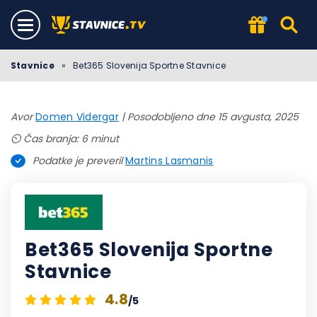
Stavnice
»
Bet365 Slovenija Sportne Stavnice
Avor
Domen Vidergar
|
Posodobljeno dne 15 avgusta, 2025
⏲️ Čas branja: 6 minut
Podatke je preveril
Martins Lasmanis
Bet365 Slovenija Sportne
Stavnice
4.8
/5