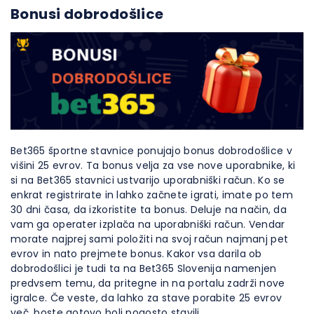
Bonusi dobrodošlice
Bet365 športne stavnice ponujajo bonus dobrodošlice v
višini 25 evrov. Ta bonus velja za vse nove uporabnike, ki
si na Bet365 stavnici ustvarijo uporabniški račun. Ko se
enkrat registrirate in lahko začnete igrati, imate po tem
30 dni časa, da izkoristite ta bonus. Deluje na način, da
vam ga operater izplača na uporabniški račun. Vendar
morate najprej sami položiti na svoj račun najmanj pet
evrov in nato prejmete bonus. Kakor vsa darila ob
dobrodošlici je tudi ta na Bet365 Slovenija namenjen
predvsem temu, da pritegne in na portalu zadrži nove
igralce. Če veste, da lahko za stave porabite 25 evrov
več, boste gotovo bolj pogosto stavili.