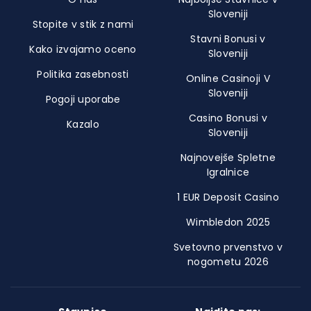
Sloveniji
Stopite v stik z nami
Stavni Bonusi v
Kako izvajamo oceno
Sloveniji
Politika zasebnosti
Online Casinoji V
Sloveniji
Pogoji uporabe
Casino Bonusi v
Kazalo
Sloveniji
Najnovejše Spletne
Igralnice
1 EUR Deposit Casino
Wimbledon 2025
Svetovno prvenstvo v
nogometu 2026