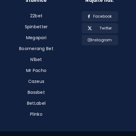
Stavnice
Najdite nas:
22bet
Facebook
Spinbetter
Twitter
Megapari
Instagram
Boomerang Bet
N1bet
Mr Pacho
Cazeus
Bassbet
BetLabel
Plinko