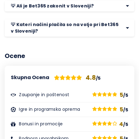
💡 Ali je Bet365 zakonit v Sloveniji?
💡 Kateri načini plačila so na voljo pri Bet365
v Sloveniji?
Ocene
4.8
Skupna Ocena
/5
5
Zaupanje in poštenost
/5
5
Igre in programska oprema
/5
4
Bonusi in promocije
/5
5
Podpora uporabnikom
/5