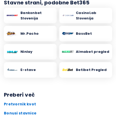
Stavne strani, podobne Bet365
Bankonbet
CasinoLab
Slovenija
Slovenija
Mr.Pacho
BassBet
Ninlay
Almabet pregled
E-stave
Betibet Pregled
Preberi več
Pretvornik kvot
Bonusi stavnice