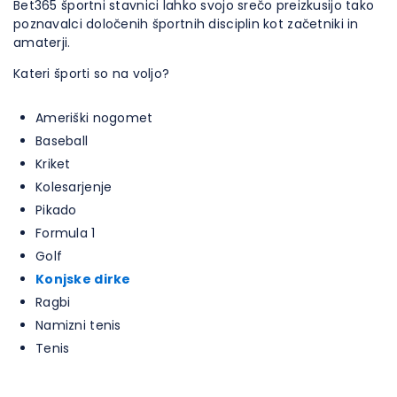
Bet365 športni stavnici lahko svojo srečo preizkusijo tako
poznavalci določenih športnih disciplin kot začetniki in
amaterji.
Kateri športi so na voljo?
Ameriški nogomet
Baseball
Kriket
Kolesarjenje
Pikado
Formula 1
Golf
Konjske dirke
Ragbi
Namizni tenis
Tenis