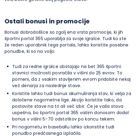
Ostali bonusi in promocije
Bonusi dobrodošlice so zgolj ena vrsta promocije, ki jih
športni portal 365 uporablja za svoje igralce. Tudi ko ste
že reden uporabnik tega portala, lahko koristite posebne
ponudbe, ki so na voljo.
Tudi za redne igralce obstajajo na bet 365 športni
stavnici možnosti povračila v višini do 25 evrov. To
pomeni, da z vsakim stavljenim evrom pridobite nekaj
več denarja za naslednje stave.
Koristite lahko tudi bonus akumuliranja stav, ki velja za
določene nogometne lige. Akcijo koristite tako, da
postavite stave na tri ali več izbir. Če je vaša stava
uspešna, bo športni portal 365 vašim donosom dodal
bonus v višini 5–70 odstotkov po koncu tekem.
Pri nogometu in baseballu lahko izkoristite tudi
ponudbo predčasnega izplačila.