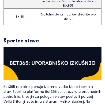
med vašo bančno – debetno kartico in
Bet365.
Digitalna denarnica, kjer shranite svoj
Skrill
denar.
Športne stave
Bet365 resnično ponuja izjemno veliko izbiro športnih
stav. Športna platforma Bet365 se je razvila iz predhodnih
podružnic, ki so jih za polaganje stav postavili po vsej
Veliki Britaniji, zato ima s stavami veliko izkušenj. Na