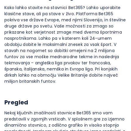
Kako lahko stavite na stavnici Bet365? Lahko uporabite
klasične stave, ali pa stave v živo. Platforma Bet365
pokriva vse države Evrope, med njimi Slovenijo, in številne
druge države po svetu. Vaše možnosti za zmago so
prikazane kot verjetnost zmage med dvema športnima
nasprotnikoma. Lahko pa v katerem koli 24-urnem
obdobju dobite le maksimalni znesek za vsak šport. V
stavah na nogomet so dobitki omejeni na 2 milijona
funtov za vse moške mednarodne tekme in naslednja
tekmovanja – angleška liga prvakov ter francoska,
španska, italijanska, nemška in Evropa liga. Pri konjskih
dirkah lahko na območju Velike Britanije dobite največ
milijon britanskih funtov.
Pregled
Nekaj ključnih značilnosti stavnice Bet365 smo vam
predstavili v zgornjih vrsticah. V splošnem gre za izjemno
dinamično stavnico, z odlično grafiko in visoko stopnjo