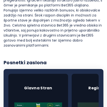
preglednosti. Igralcem skušajo strukturo jasno razdelati, s
čimer je premikanje po platformi Bet365 olajšano.
Ponujajo izjemno veliko različnih bonusov, ki obiskovalce
zadržijo na strani. Širok razpon disciplin in možnosti za
športne stave je dopolnjen z možnostjo ogleda tekem v
živo. Celotna spletna stavnica Bet365 je vredna obiska in
včlanitve, saj ponuja kakovostno in prijetno uporabniško
izkušnjo. V primerjavi z drugimi stavnicami je Bet365
gotovo med bolj estetskimi ter izjemno dobro
zasnovanimi platformami.
Posnetki zaslona
Glavna Stran
Registra