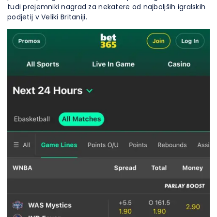
tudi prejemniki nagrad za nekatere od najboljših igralskih
podjetij v Veliki Britaniji.