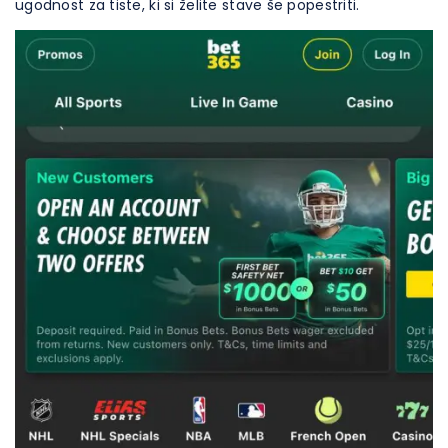
ugodnost za tiste, ki si želite stave še popestriti.