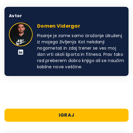
Avtor
Domen Vidergar
Pisanje je zame samo izražanje izkušenj
iz mojega življenja. Kot nekdanji
nogometaš in zdaj trener se ves moj
dan vrti okoli športa in fitnesa. Prav tako
rad preberem dobro knjigo ali se naučim
kakšne nove veščine.
IGRAJ