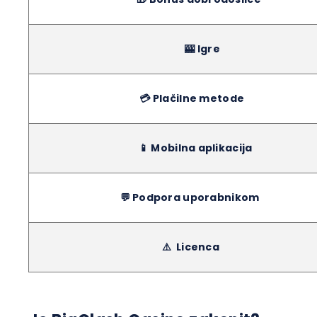
🎰 Igre
💳 Plačilne metode
📱 Mobilna aplikacija
💬 Podpora uporabnikom
⚠️ Licenca