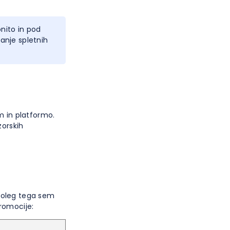
onito in pod
janje spletnih
m in platformo.
zorskih
 Poleg tega sem
promocije: