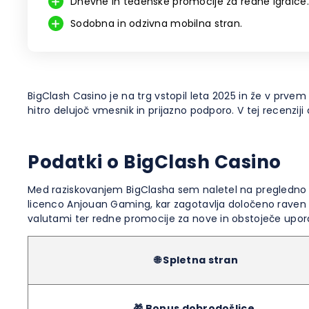
Dnevne in tedenske promocije za redne igralce.
Sodobna in odzivna mobilna stran.
BigClash Casino je na trg vstopil leta 2025 in že v prvem
hitro delujoč vmesnik in prijazno podporo. V tej recenziji 
Podatki o BigClash Casino
Med raziskovanjem BigClasha sem naletel na pregledno spl
licenco Anjouan Gaming, kar zagotavlja določeno raven va
valutami ter redne promocije za nove in obstoječe upor
🌐 Spletna stran
🎁 Bonus dobrodošlice