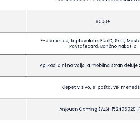
6000+
E-denarnice, kriptovalute, FunID, Skrill, Maste
Paysafecard, Bančno nakazilo
Aplikacija ni na voljo, a mobilna stran deluje
Klepet v živo, e-pošta, VIP menedž
Anjouan Gaming (ALSI-152406028-F