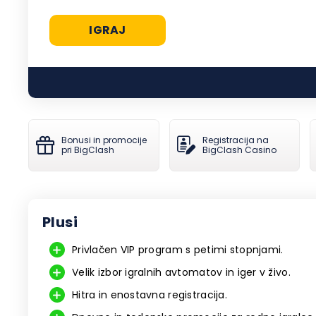
IGRAJ
Bonusi in promocije
Registracija na
pri BigClash
BigClash Casino
Plusi
Privlačen VIP program s petimi stopnjami.
Velik izbor igralnih avtomatov in iger v živo.
Hitra in enostavna registracija.