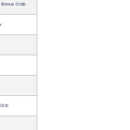
 1 Bonus Crab
v
000 €