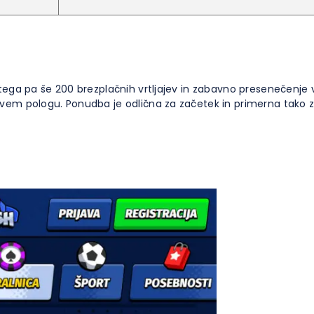
tega pa še 200 brezplačnih vrtljajev in zabavno presenečenje v
rvem pologu. Ponudba je odlična za začetek in primerna tako 