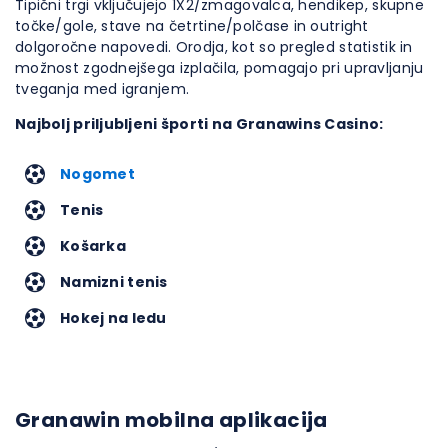
Tipični trgi vključujejo 1X2/zmagovalca, hendikep, skupne
točke/gole, stave na četrtine/polčase in outright
dolgoročne napovedi. Orodja, kot so pregled statistik in
možnost zgodnejšega izplačila, pomagajo pri upravljanju
tveganja med igranjem.
Najbolj priljubljeni športi na Granawins Casino:
Nogomet
Tenis
Košarka
Namizni tenis
Hokej na ledu
Granawin mobilna aplikacija