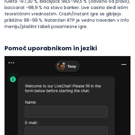
ruleta ~97,30 %, blackjack 98,5–99,5 % (odvisno od pravil),
baccarat ~98,9 % na stavo banker. Live casino sledi istim
teoretičnim vrednostim. Crash/instant igre se gibljejo
približno 96–99 %. Natančen RTP je vedno naveden v info
meniju/plačilni tabeli posamezne igre.
Pomoč uporabnikom in jeziki