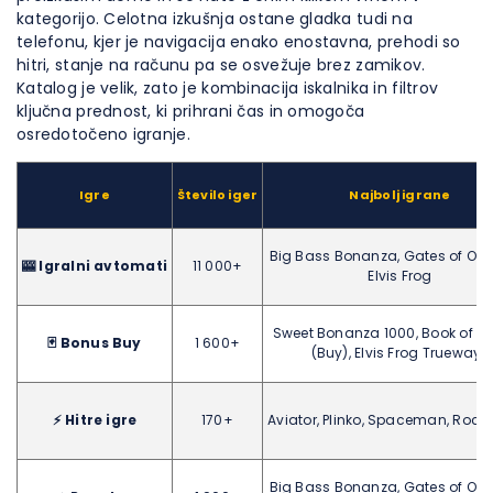
kategorijo. Celotna izkušnja ostane gladka tudi na
telefonu, kjer je navigacija enako enostavna, prehodi so
hitri, stanje na računu pa se osvežuje brez zamikov.
Katalog je velik, zato je kombinacija iskalnika in filtrov
ključna prednost, ki prihrani čas in omogoča
osredotočeno igranje.
Igre
Število iger
Najbolj igrane
Big Bass Bonanza, Gates of Ol
🎰
Igralni avtomati
11 000+
Elvis Frog
Sweet Bonanza 1000, Book of F
🃏
Bonus Buy
1 600+
(Buy), Elvis Frog Trueways
⚡
Hitre igre
170+
Aviator, Plinko, Spaceman, Rocke
Big Bass Bonanza, Gates of Ol