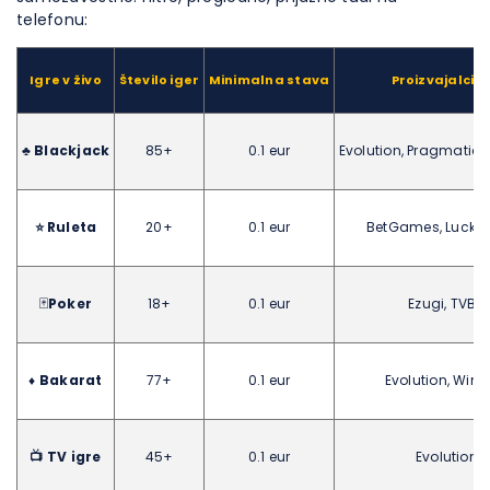
telefonu:
Igre v živo
Število iger
Minimalna stava
Proizvajalci i
♣️
Blackjack
85+
0.1 eur
Evolution, Pragmatic P
⭐
Ruleta
20+
0.1 eur
BetGames, Lucky 
🃏
Poker
18+
0.1 eur
Ezugi, TVBet
♦️
Bakarat
77+
0.1 eur
Evolution, Winfi
📺 TV igre
45+
0.1 eur
Evolution.