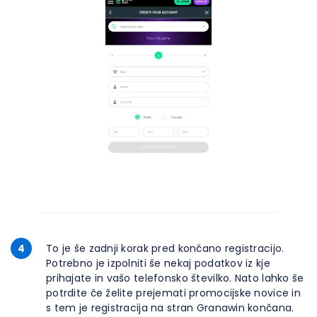
4
To je še zadnji korak pred končano registracijo.
Potrebno je izpolniti še nekaj podatkov iz kje
prihajate in vašo telefonsko številko. Nato lahko še
potrdite če želite prejemati promocijske novice in
s tem je registracija na stran Granawin končana.