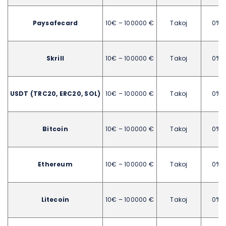
Paysafecard
10€ – 100000 €
Takoj
0%
Skrill
10€ – 100000 €
Takoj
0%
USDT (TRC20, ERC20, SOL)
10€ – 100000 €
Takoj
0%
Bitcoin
10€ – 100000 €
Takoj
0%
Ethereum
10€ – 100000 €
Takoj
0%
Litecoin
10€ – 100000 €
Takoj
0%