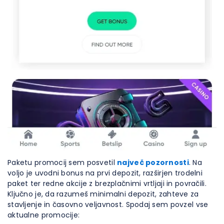
Paketu promocij sem posvetil
največ pozornosti
. Na
voljo je uvodni bonus na prvi depozit, razširjen trodelni
paket ter redne akcije z brezplačnimi vrtljaji in povračili.
Ključno je, da razumeš minimalni depozit, zahteve za
stavljenje in časovno veljavnost. Spodaj sem povzel vse
aktualne promocije: