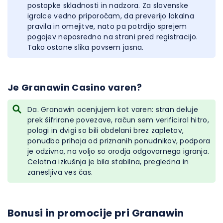
postopke skladnosti in nadzora. Za slovenske
igralce vedno priporočam, da preverijo lokalna
pravila in omejitve, nato pa potrdijo sprejem
pogojev neposredno na strani pred registracijo.
Tako ostane slika povsem jasna.
Je Granawin Casino varen?
Da. Granawin ocenjujem kot varen: stran deluje
prek šifrirane povezave, račun sem verificiral hitro,
pologi in dvigi so bili obdelani brez zapletov,
ponudba prihaja od priznanih ponudnikov, podpora
je odzivna, na voljo so orodja odgovornega igranja.
Celotna izkušnja je bila stabilna, pregledna in
zanesljiva ves čas.
Bonusi in promocije pri Granawin