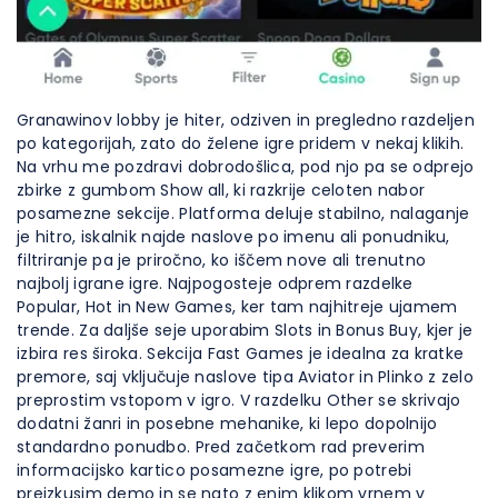
Granawinov lobby je hiter, odziven in pregledno razdeljen
po kategorijah, zato do želene igre pridem v nekaj klikih.
Na vrhu me pozdravi dobrodošlica, pod njo pa se odprejo
zbirke z gumbom Show all, ki razkrije celoten nabor
posamezne sekcije. Platforma deluje stabilno, nalaganje
je hitro, iskalnik najde naslove po imenu ali ponudniku,
filtriranje pa je priročno, ko iščem nove ali trenutno
najbolj igrane igre. Najpogosteje odprem razdelke
Popular, Hot in New Games, ker tam najhitreje ujamem
trende. Za daljše seje uporabim Slots in Bonus Buy, kjer je
izbira res široka. Sekcija Fast Games je idealna za kratke
premore, saj vključuje naslove tipa Aviator in Plinko z zelo
preprostim vstopom v igro. V razdelku Other se skrivajo
dodatni žanri in posebne mehanike, ki lepo dopolnijo
standardno ponudbo. Pred začetkom rad preverim
informacijsko kartico posamezne igre, po potrebi
preizkusim demo in se nato z enim klikom vrnem v