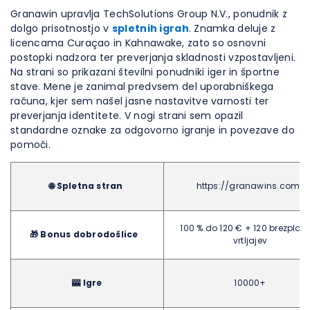
Granawin upravlja TechSolutions Group N.V., ponudnik z
dolgo prisotnostjo v
spletnih igrah
. Znamka deluje z
licencama Curaçao in Kahnawake, zato so osnovni
postopki nadzora ter preverjanja skladnosti vzpostavljeni.
Na strani so prikazani številni ponudniki iger in športne
stave. Mene je zanimal predvsem del uporabniškega
računa, kjer sem našel jasne nastavitve varnosti ter
preverjanja identitete. V nogi strani sem opazil
standardne oznake za odgovorno igranje in povezave do
pomoči.
🌐 Spletna stran
https://granawins.com/
100 % do 120 € + 120 brezplač
🎁 Bonus dobrodošlice
vrtljajev
🎰 Igre
10000+