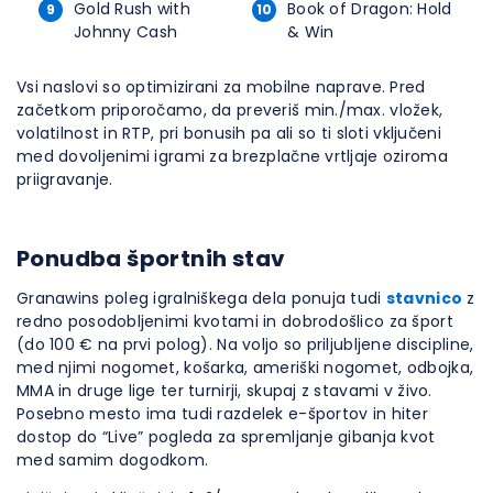
Gold Rush with
Book of Dragon: Hold
9
10
Johnny Cash
& Win
Vsi naslovi so optimizirani za mobilne naprave. Pred
začetkom priporočamo, da preveriš min./max. vložek,
volatilnost in RTP, pri bonusih pa ali so ti sloti vključeni
med dovoljenimi igrami za brezplačne vrtljaje oziroma
priigravanje.
Ponudba športnih stav
Granawins poleg igralniškega dela ponuja tudi
stavnico
z
redno posodobljenimi kvotami in dobrodošlico za šport
(do 100 € na prvi polog). Na voljo so priljubljene discipline,
med njimi nogomet, košarka, ameriški nogomet, odbojka,
MMA in druge lige ter turnirji, skupaj z stavami v živo.
Posebno mesto ima tudi razdelek e-športov in hiter
dostop do “Live” pogleda za spremljanje gibanja kvot
med samim dogodkom.