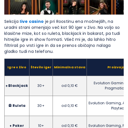
Sekcija
live casino
je pri Roostinu ena močnejših, na
uradni strani omenjajo več kot 90 iger v živo. Na voljo so
klasične mize, kot so ruleta, blackjack in bakarat, pa tudi
hitrejše igre in show formati. Všeč mi je, da lahko hitro
filtriraš po vrsti igre in da se prenos običajno nalaga
gladko tudi na telefonu.
Igre v živo
Število iger
Minimalna stava
Proizvajalc
Evolution Gaming, P
♠️ Blackjack
30+
od 0,10 €
Pragmatic Pl
Evolution Gaming, Au
🎡 Ruleta
30+
od 0,10 €
Playtech 
♦️ Poker
10+
od 0,10 €
Evolution Gaming, Play