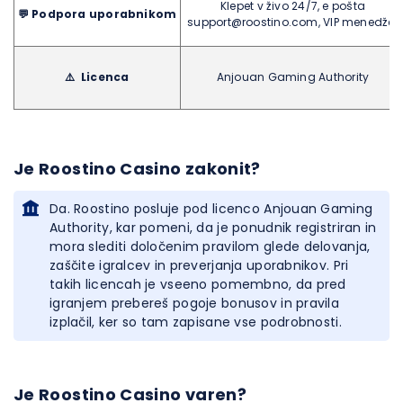
Klepet v živo 24/7, e pošta
💬 Podpora uporabnikom
support@roostino.com, VIP menedžer
⚠️ Licenca
Anjouan Gaming Authority
Je Roostino Casino zakonit?
Da. Roostino posluje pod licenco Anjouan Gaming
Authority, kar pomeni, da je ponudnik registriran in
mora slediti določenim pravilom glede delovanja,
zaščite igralcev in preverjanja uporabnikov. Pri
takih licencah je vseeno pomembno, da pred
igranjem prebereš pogoje bonusov in pravila
izplačil, ker so tam zapisane vse podrobnosti.
Je Roostino Casino varen?