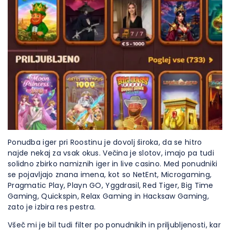
Ponudba iger pri Roostinu je dovolj široka, da se hitro
najde nekaj za vsak okus. Večina je slotov, imajo pa tudi
solidno zbirko namiznih iger in live casino. Med ponudniki
se pojavljajo znana imena, kot so NetEnt, Microgaming,
Pragmatic Play, Playn GO, Yggdrasil, Red Tiger, Big Time
Gaming, Quickspin, Relax Gaming in Hacksaw Gaming,
zato je izbira res pestra.
Všeč mi je bil tudi filter po ponudnikih in priljubljenosti, kar