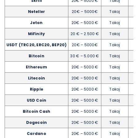
Skrill
20€ – 5000 €
Takoj
0
Neteller
20€ – 5000€
Takoj
0
Jeton
20€ – 5000 €
Takoj
0
MiFinity
20 € – 2.500 €
Takoj
0
USDT (TRC20, ERC20, BEP20)
20€ – 5000€
Takoj
0
Bitcoin
30 € – 5.000 €
Takoj
0
Ethereum
20€ – 5000 €
Takoj
0
Litecoin
20€ – 5000 €
Takoj
0
Ripple
20€ – 5000 €
Takoj
0
USD Coin
20€ – 5000 €
Takoj
0
Bitcoin Cash
20€ – 5000 €
Takoj
0
Dogecoin
20€ – 5000 €
Takoj
0
Cardano
20€ – 5000 €
Takoj
0