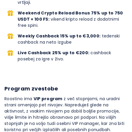
vrtljaji.
Weekend Crypto Reload Bonus 75% up to 750
USDT + 100 FS:
vikend kripto reload z dodatnimi
free spini.
Weekly Cashback 15% up to €3,000:
tedenski
cashback na neto izgube
Live Cashback 25% up to €200:
cashback
posebej za igre v živo.
Program zvestobe
Roostino ima
VIP program
z več stopnjami, na uradni
strani omenjajo pet nivojev. Napreduješ glede na
aktivnost, z vsakim nivojem pa dobiš boljše promocije,
višje limite in hitrejšo obravnavo pri podpori. Na višjih
stopnjah je na voljo tudi osebni VIP manager, kar zna biti
koristno pri večjih izplačilih ali posebnih ponudbah.